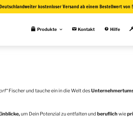
Deutschlandweiter kostenloser Versand ab einem Bestellwert von 
Produkte
Kontakt
Hilfe
orf“
Fischer und tauche ein in die Welt des
Unternehmertum
Einblicke,
um Dein Potenzial zu entfalten und
beruflich
wie
pr