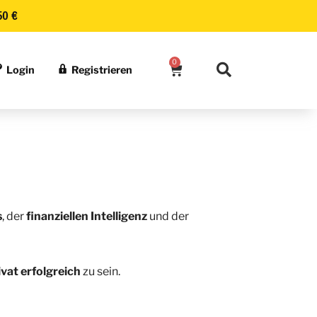
50 €
0
Login
Registrieren
s
, der
finanziellen
Intelligenz
und der
ivat erfolgreich
zu sein.