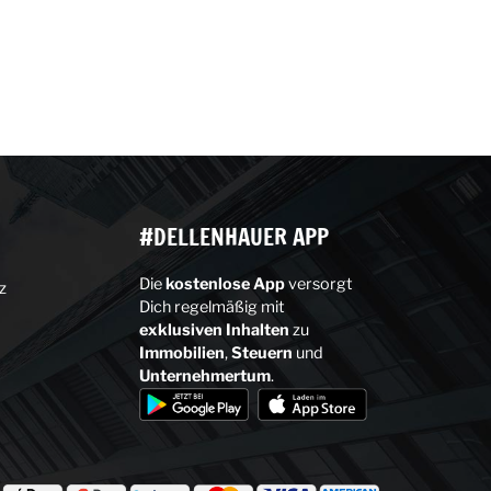
#DELLENHAUER APP
Die
kostenlose
App
versorgt
z
Dich regelmäßig mit
exklusiven
Inhalten
zu
Immobilien
,
Steuern
und
Unternehmertum
.