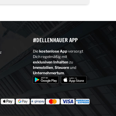
#DELLENHAUER APP
Die
kostenlose
App
versorgt
z
Dich regelmäßig mit
exklusiven
Inhalten
zu
Immobilien
,
Steuern
und
Unternehmertum
.