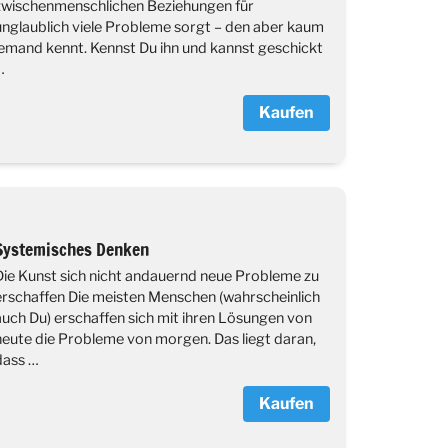
zwischenmenschlichen Beziehungen für
unglaublich viele Probleme sorgt – den aber kaum
jemand kennt. Kennst Du ihn und kannst geschickt
…
Kaufen
Systemisches Denken
Die Kunst sich nicht andauernd neue Probleme zu
erschaffen Die meisten Menschen (wahrscheinlich
auch Du) erschaffen sich mit ihren Lösungen von
heute die Probleme von morgen. Das liegt daran,
dass …
Kaufen